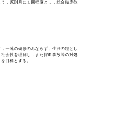
よう，原則月に１回程度とし，総合臨床教
け，一連の研修のみならず，生涯の糧とし
，社会性を理解し，また採血事故等の対処
とを目標とする。