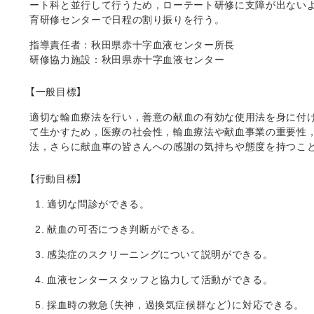
ート科と並行して行うため，ローテート研修に支障が出ない
育研修センターで日程の割り振りを行う。
指導責任者：秋田県赤十字血液センター所長
研修協力施設：秋田県赤十字血液センター
【一般目標】
適切な輸血療法を行い，善意の献血の有効な使用法を身に付
て生かすため，医療の社会性，輸血療法や献血事業の重要性
法，さらに献血車の皆さんへの感謝の気持ちや態度を持つこ
【行動目標】
適切な問診ができる。
献血の可否につき判断ができる。
感染症のスクリーニングについて説明ができる。
血液センタースタッフと協力して活動ができる。
採血時の救急（失神，過換気症候群など）に対応できる。